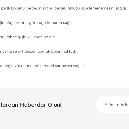
edli bölümü, bebeğin sırtına destek olduğu gibi terlememesini sağlar.
ğin büyümesine göre ayarlamanızı sağlar.
rahatlığıyla kullanabilirsiniz.
askısı ile sırt destek aparatı bulunmaktadır.
nun bebeğin vücudunu mükemmel sarmasını sağlar.
a ve diğer konularda yetersiz gördüğünüz noktaları öneri formunu kullanar
Bu ürüne ilk yorumu siz yapın!
Yorum Yaz
lardan Haberdar Olun!