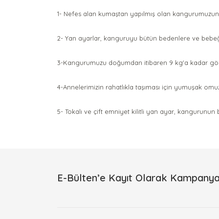
1- Nefes alan kumaştan yapılmış olan kangurumuzun p
2- Yan ayarlar, kanguruyu bütün bedenlere ve bebe
3-Kangurumuzu doğumdan itibaren 9 kg'a kadar gönül 
4-Annelerimizin rahatlıkla taşıması için yumuşak omuz 
5- Tokalı ve çift emniyet kilitli yan ayar, kanguru
Bu ürünün fiyat bilgisi, resim, ürün açıklamalarınd
Görüş ve önerileriniz için teşekkür ederiz.
Ürün resmi kalitesiz, bozuk veya görüntülenemiyor.
E-Bülten’e Kayıt Olarak Kampanya
Ürün açıklamasında eksik bilgiler bulunuyor.
Ürün bilgilerinde hatalar bulunuyor.
Ürün fiyatı diğer sitelerden daha pahalı.