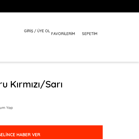
GİRİŞ / ÜYE OL
FAVORILERIM
SEPETİM
u Kırmızı/Sarı
rum Yap
GELİNCE HABER VER