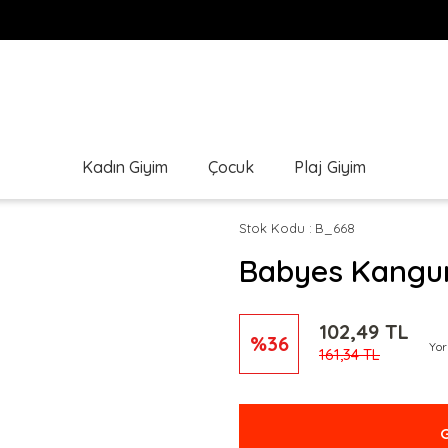
Kadın Giyim
Çocuk
Plaj Giyim
Stok Kodu
B_668
Babyes Kangur
102,49 TL
%36
Yo
161,34 TL