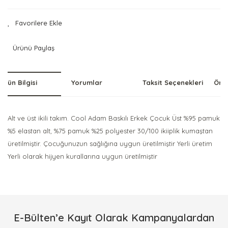
Ürünü Paylaş
Ürün Bilgisi
Yorumlar
Taksit Seçenekleri
Öner
Alt ve üst ikili takım. Cool Adam Baskılı Erkek Çocuk Üst %95 pamuk
%5 elastan alt, %75 pamuk %25 polyester 30/100 ikiiplik kumaştan
üretilmiştir. Çocuğunuzun sağlığına uygun üretilmiştir Yerli üretim
Yerli olarak hijyen kurallarına uygun üretilmiştir
Bu ürünün fiyat bilgisi, resim, ürün açıklamalarında ve diğer
konularda yetersiz gördüğünüz noktaları öneri formunu
Bu ürüne ilk yorumu siz yapın!
kullanarak tarafımıza iletebilirsiniz.
Görüş ve önerileriniz için teşekkür ederiz.
E-Bülten’e Kayıt Olarak Kampanyalardan
Yorum Yaz