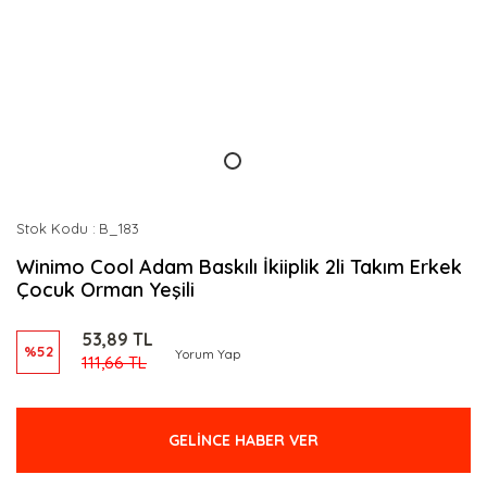
Stok Kodu
B_183
Winimo Cool Adam Baskılı İkiiplik 2li Takım Erkek
Çocuk Orman Yeşili
53,89 TL
%52
Yorum Yap
111,66 TL
GELİNCE HABER VER