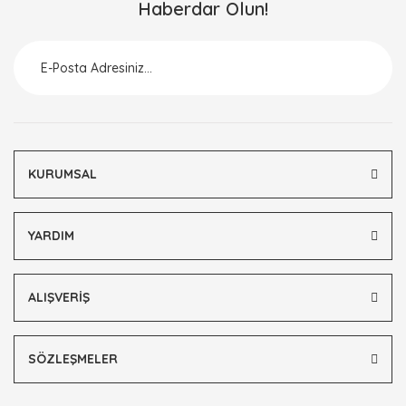
Haberdar Olun!
Ürün resmi kalitesiz, bozuk veya görüntülenemiyor.
Ürün açıklamasında eksik bilgiler bulunuyor.
Ürün bilgilerinde hatalar bulunuyor.
Ürün fiyatı diğer sitelerden daha pahalı.
Bu ürüne benzer farklı alternatifler olmalı.
KURUMSAL
YARDIM
Gönder
ALIŞVERİŞ
SÖZLEŞMELER