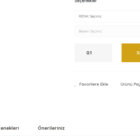
Seçenekler
S
Ürünü Pay
çenekleri
Önerileriniz