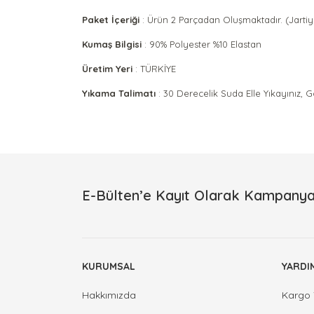
Paket İçeriği
: Ürün 2 Parçadan Oluşmaktadır. (Jartiyer
Kumaş Bilgisi
: 90% Polyester %10 Elastan
Üretim Yeri
: TÜRKİYE
Yıkama Talimatı
: 30 Derecelik Suda Elle Yıkayınız, 
Bu ürünün fiyat bilgisi, resim, ürün açıklamalarınd
Görüş ve önerileriniz için teşekkür ederiz.
Ürün resmi kalitesiz, bozuk veya görüntülenemiyor.
E-Bülten’e Kayıt Olarak Kampanya
Ürün açıklamasında eksik bilgiler bulunuyor.
Ürün bilgilerinde hatalar bulunuyor.
Ürün fiyatı diğer sitelerden daha pahalı.
KURUMSAL
YARDI
Bu ürüne benzer farklı alternatifler olmalı.
Hakkımızda
Kargo 