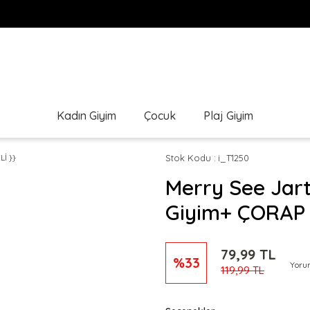
Kadın Giyim
Çocuk
Plaj Giyim
Stok Kodu
i_T1250
Merry See Jarti
Giyim+ ÇORAP 
79,99 TL
%33
Yoru
119,99 TL