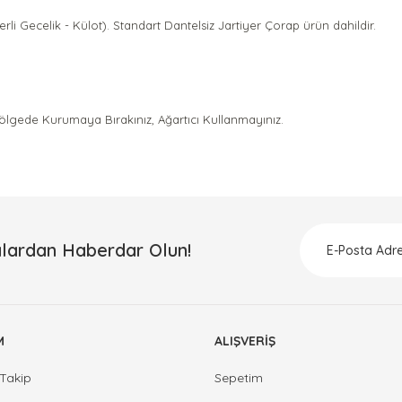
li Gecelik - Külot). Standart Dantelsiz Jartiyer Çorap ürün dahildir.
Gölgede Kurumaya Bırakınız, Ağartıcı Kullanmayınız.
a ve diğer konularda yetersiz gördüğünüz noktaları öneri formunu kullanar
Bu ürüne ilk yorumu siz yapın!
Yorum Yaz
lardan Haberdar Olun!
M
ALIŞVERİŞ
Takip
Sepetim