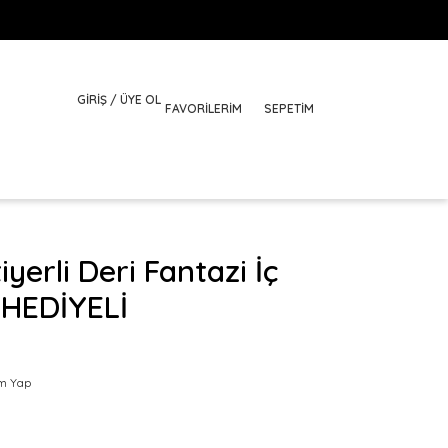
GİRİŞ / ÜYE OL
FAVORILERIM
SEPETİM
yerli Deri Fantazi İç
HEDİYELİ
m Yap