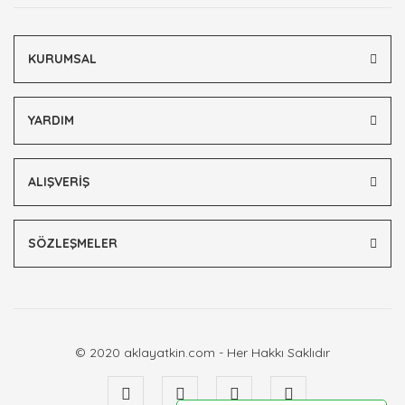
Bu ürüne benzer farklı alternatifler olmalı.
KURUMSAL
YARDIM
Gönder
ALIŞVERİŞ
SÖZLEŞMELER
© 2020 aklayatkin.com - Her Hakkı Saklıdır