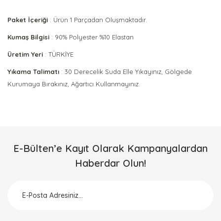
Paket İçeriği
: Ürün 1 Parçadan Oluşmaktadır.
Kumaş Bilgisi
: 90% Polyester %10 Elastan
Üretim Yeri
: TÜRKİYE
Yıkama Talimatı
: 30 Derecelik Suda Elle Yıkayınız, Gölgede
Kurumaya Bırakınız, Ağartıcı Kullanmayınız.
Bu ürünün fiyat bilgisi, resim, ürün açıklamalarında ve diğer
konularda yetersiz gördüğünüz noktaları öneri formunu
Bu ürüne ilk yorumu siz yapın!
kullanarak tarafımıza iletebilirsiniz.
Görüş ve önerileriniz için teşekkür ederiz.
E-Bülten’e Kayıt Olarak Kampanyalardan
Yorum Yaz
Haberdar Olun!
Ürün resmi kalitesiz, bozuk veya görüntülenemiyor.
Ürün açıklamasında eksik bilgiler bulunuyor.
Ürün bilgilerinde hatalar bulunuyor.
Ürün fiyatı diğer sitelerden daha pahalı.