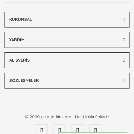
Bu ürüne benzer farklı alternatifler olmalı.
KURUMSAL
YARDIM
Gönder
ALIŞVERİŞ
SÖZLEŞMELER
© 2020 aklayatkin.com - Her Hakkı Saklıdır