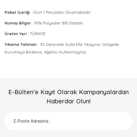
Paket İçeriği
: Ürün 1 Parçadan Oluşmaktadır.
Kumaş Bilgisi
: 90% Polyester %10 Elastan
Üretim Yeri
: TÜRKİYE
Yıkama Talimatı
: 30 Derecelik Suda Elle Yıkayınız, Gölgede
Kurumaya Bırakınız, Ağartıcı Kullanmayınız.
Bu ürünün fiyat bilgisi, resim, ürün açıklamalarında ve diğer
konularda yetersiz gördüğünüz noktaları öneri formunu
Bu ürüne ilk yorumu siz yapın!
kullanarak tarafımıza iletebilirsiniz.
Görüş ve önerileriniz için teşekkür ederiz.
E-Bülten’e Kayıt Olarak Kampanyalardan
Yorum Yaz
Haberdar Olun!
Ürün resmi kalitesiz, bozuk veya görüntülenemiyor.
Ürün açıklamasında eksik bilgiler bulunuyor.
Ürün bilgilerinde hatalar bulunuyor.
Ürün fiyatı diğer sitelerden daha pahalı.