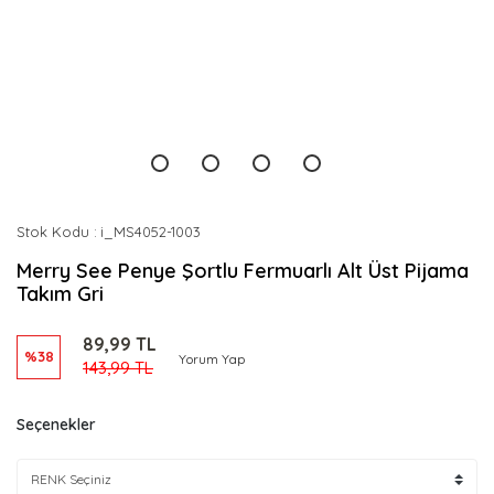
Stok Kodu
i_MS4052-1003
Merry See Penye Şortlu Fermuarlı Alt Üst Pijama
Takım Gri
89,99 TL
%38
Yorum Yap
143,99 TL
Seçenekler