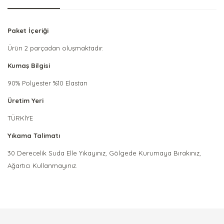
Paket İçeriği
Ürün 2 parçadan oluşmaktadır.
Kumaş Bilgisi
90% Polyester %10 Elastan
Üretim Yeri
TÜRKİYE
Yıkama Talimatı
30 Derecelik Suda Elle Yıkayınız, Gölgede Kurumaya Bırakınız,
Ağartıcı Kullanmayınız.
Bu ürünün fiyat bilgisi, resim, ürün açıklamalarında ve diğer
konularda yetersiz gördüğünüz noktaları öneri formunu
Bu ürüne ilk yorumu siz yapın!
kullanarak tarafımıza iletebilirsiniz.
Görüş ve önerileriniz için teşekkür ederiz.