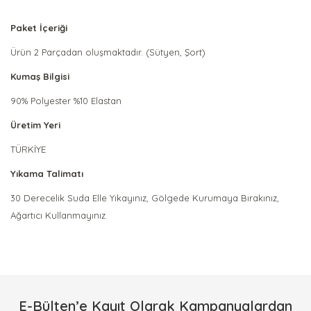
Paket İçeriği
Ürün 2 Parçadan oluşmaktadır. (Sütyen, Şort)
Kumaş Bilgisi
90% Polyester %10 Elastan
Üretim Yeri
TÜRKİYE
Yıkama Talimatı
30 Derecelik Suda Elle Yıkayınız, Gölgede Kurumaya Bırakınız,
Ağartıcı Kullanmayınız.
Bu ürünün fiyat bilgisi, resim, ürün açıklamalarında ve diğer
konularda yetersiz gördüğünüz noktaları öneri formunu
Bu ürüne ilk yorumu siz yapın!
kullanarak tarafımıza iletebilirsiniz.
Görüş ve önerileriniz için teşekkür ederiz.
E-Bülten’e Kayıt Olarak Kampanyalardan
Yorum Yaz