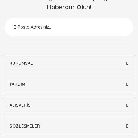
Haberdar Olun!
Ürün resmi kalitesiz, bozuk veya görüntülenemiyor.
Ürün açıklamasında eksik bilgiler bulunuyor.
Ürün bilgilerinde hatalar bulunuyor.
Ürün fiyatı diğer sitelerden daha pahalı.
Bu ürüne benzer farklı alternatifler olmalı.
KURUMSAL
YARDIM
Gönder
ALIŞVERİŞ
SÖZLEŞMELER