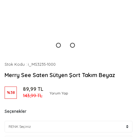
Stok Kodu
i_MS3235-1000
Merry See Saten Sütyen Şort Takım Beyaz
89,99 TL
%38
Yorum Yap
143,99 TL
Seçenekler