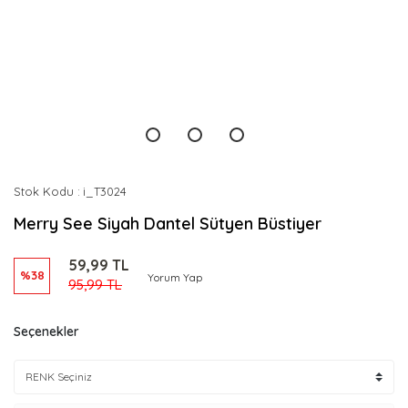
Stok Kodu
i_T3024
Merry See Siyah Dantel Sütyen Büstiyer
59,99 TL
%38
Yorum Yap
95,99 TL
Seçenekler