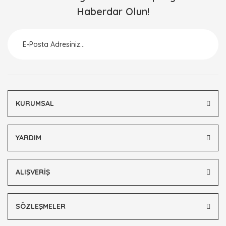
Haberdar Olun!
Ürün resmi kalitesiz, bozuk veya görüntülenemiyor.
Ürün açıklamasında eksik bilgiler bulunuyor.
Ürün bilgilerinde hatalar bulunuyor.
Ürün fiyatı diğer sitelerden daha pahalı.
Bu ürüne benzer farklı alternatifler olmalı.
KURUMSAL
YARDIM
Gönder
ALIŞVERİŞ
SÖZLEŞMELER