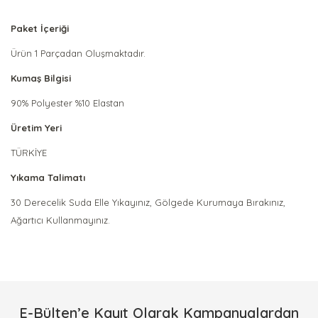
Paket İçeriği
Ürün 1 Parçadan Oluşmaktadır.
Kumaş Bilgisi
90% Polyester %10 Elastan
Üretim Yeri
TÜRKİYE
Yıkama Talimatı
30 Derecelik Suda Elle Yıkayınız, Gölgede Kurumaya Bırakınız,
Ağartıcı Kullanmayınız.
Bu ürünün fiyat bilgisi, resim, ürün açıklamalarında ve diğer
konularda yetersiz gördüğünüz noktaları öneri formunu
Bu ürüne ilk yorumu siz yapın!
kullanarak tarafımıza iletebilirsiniz.
Görüş ve önerileriniz için teşekkür ederiz.
E-Bülten’e Kayıt Olarak Kampanyalardan
Yorum Yaz