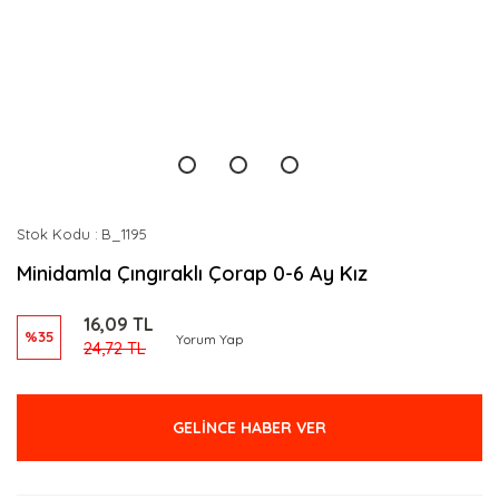
Stok Kodu
B_1195
Minidamla Çıngıraklı Çorap 0-6 Ay Kız
16,09 TL
%35
Yorum Yap
24,72 TL
GELİNCE HABER VER