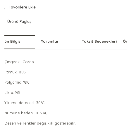
Ürünü Paylaş
Ürün Bilgisi
Yorumlar
Taksit Seçenekleri
Öner
Çıngıraklı Çorap
Pamuk: %85
Polyamid: %10
Likra: %5
Yıkama derecesi: 30°C
Numune bedeni: 0-6 Ay
Desen ve renkler değişiklik gösterebilir.