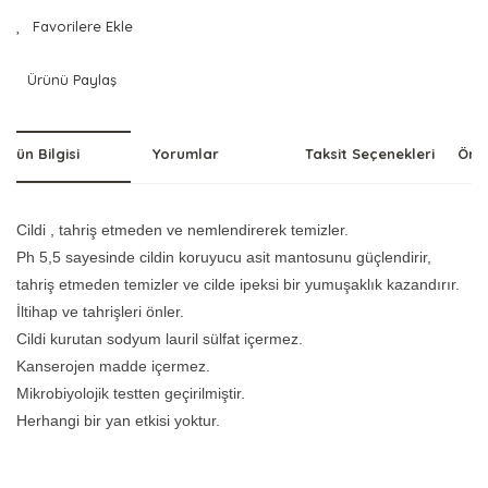
Ürünü Paylaş
Ürün Bilgisi
Yorumlar
Taksit Seçenekleri
Öner
Cildi , tahriş etmeden ve nemlendirerek temizler.
Ph 5,5 sayesinde cildin koruyucu asit mantosunu güçlendirir,
tahriş etmeden temizler ve cilde ipeksi bir yumuşaklık kazandırır.
İltihap ve tahrişleri önler.
Cildi kurutan sodyum lauril sülfat içermez.
Kanserojen madde içermez.
Mikrobiyolojik testten geçirilmiştir.
Herhangi bir yan etkisi yoktur.
Bu ürünün fiyat bilgisi, resim, ürün açıklamalarında ve diğer
konularda yetersiz gördüğünüz noktaları öneri formunu
Bu ürüne ilk yorumu siz yapın!