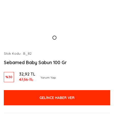
Stok Kodu
B_82
Sebamed Baby Sabun 100 Gr
32,92 TL
%30
Yorum Yap
47,36 TL
GELİNCE HABER VER