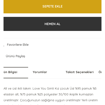
SEPETE EKLE
HEMEN AL
Ürünü Paylaş
Ürün Bilgisi
Yorumlar
Taksit Seçenekleri
Öner
Alt ve üst ikili takım. Love You Simli Kız çocuk Üst %95 pamuk %5
elastan alt, %75 pamuk %25 polyester 30/100 ikiiplik kumaştan
üretilmiştir. Çocuğunuzun sağlığına uygun üretilmiştir Yerli üretim