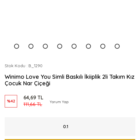
Stok Kodu
B_1290
Winimo Love You Simli Baskılı İkiiplik 2li Takım Kız
Çocuk Nar Çiçeği
64,69 TL
%42
Yorum Yap
111,66 TL