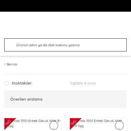
Berrak
Stoktakiler
Toplam 6 ürün
%42
%42