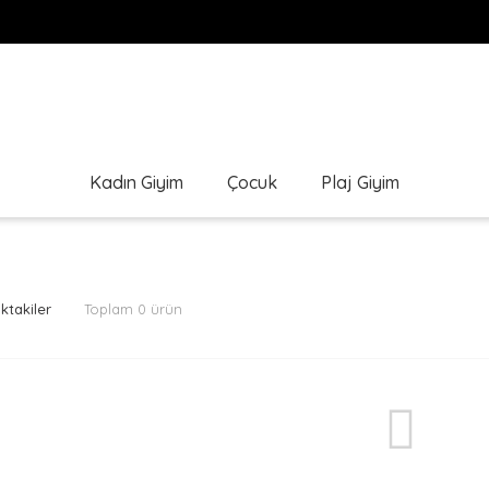
Kadın Giyim
Çocuk
Plaj Giyim
ktakiler
Toplam 0 ürün