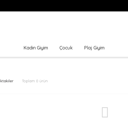
Kadın Giyim
Çocuk
Plaj Giyim
ktakiler
Toplam 0 ürün