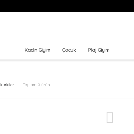
Kadın Giyim
Çocuk
Plaj Giyim
ktakiler
Toplam 0 ürün