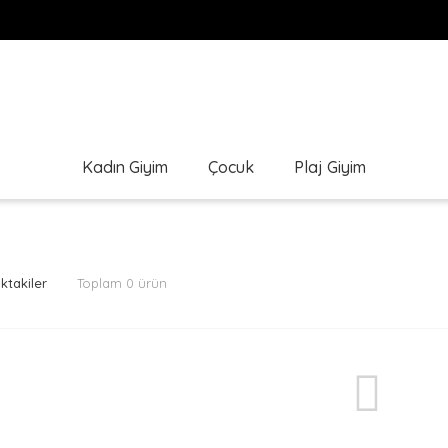
Kadın Giyim
Çocuk
Plaj Giyim
ktakiler
Toplam 0 ürün