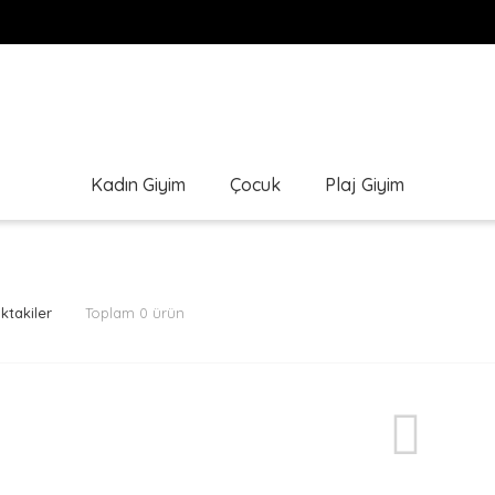
Kadın Giyim
Çocuk
Plaj Giyim
ktakiler
Toplam 0 ürün