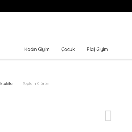
Kadın Giyim
Çocuk
Plaj Giyim
ktakiler
Toplam 0 ürün